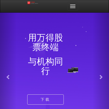
Toggle
navigation
Previous
Nex
用万得股
票终端
与机构同
行
下载