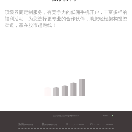
顶级券商定制服务，有竞争力的低佣手机开户，丰富多样的
福利活动，为您选择更专业的合作伙伴，助您轻松架构投资
渠道，赢在股市起跑线！
通过邮箱联系客户服务
wwtsupport@wind.com.cn
关注我们：
上海（总部）
香港
纽约
伦敦
上海市浦明路1500号万得大厦
香港金钟道89号力宝中心二座
1460 Broadway, New York, NY 10036
32 Threadneedle Street, London, EC2R 8AY, UK